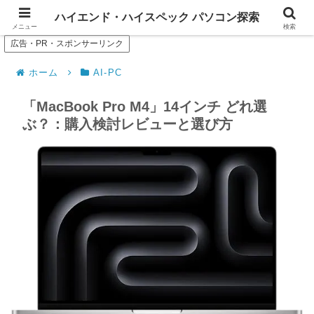
--- Search of high-spec or high-end PC ---
ハイエンド・ハイスペック パソコン探索
メニュー
検索
広告・PR・スポンサーリンク
ホーム
AI-PC
「MacBook Pro M4」14インチ どれ選
ぶ？：購入検討レビューと選び方