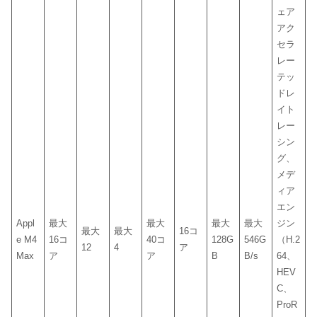
ェア
アク
セラ
レー
テッ
ドレ
イト
レー
シン
グ、
メデ
ィア
エン
Appl
最大
最大
最大
最大
ジン
最大
最大
16コ
e M4
16コ
40コ
128G
546G
（H.2
12
4
ア
Max
ア
ア
B
B/s
64、
HEV
C、
ProR