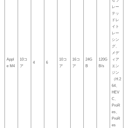
セラ
レー
テッ
ドレ
イト
レー
シン
グ、
メデ
Appl
10コ
10コ
16コ
24G
120G
ィア
4
6
e M4
ア
ア
ア
B
B/s
エン
ジン
（H.2
64、
HEV
C、
ProR
es、
ProR
es