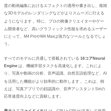
度の動画編集におけるエフェクトの適用や書き出し、複雑
な3Dモデルのレンダリングなどがよりスムーズに行える
ようになります
。特に、プロの映像クリエイターやゲー
ム開発者など、高いグラフィックス性能を求めるユーザー
にとって、M4 ProやM4 Maxは強力なツールとなるでしょ
う。
すべてのモデルに共通して搭載されている
16コアNeural
Engine
は、機械学習タスクを高速化します。これによ
り、写真や動画の分析、音声認識、自然言語処理など、AI
を活用した機能がより効率的に動作します
。これは、例
えば、写真アプリでの顔認識や、音声アシスタントSiriの
応答速度向上などに貢献します。
最大ユニファイドメモリ
は、CPUとGPUが共有して使用