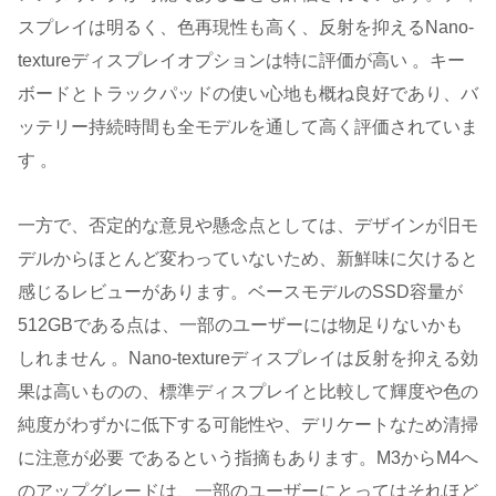
スプレイは明るく、色再現性も高く、反射を抑えるNano-
textureディスプレイオプションは特に評価が高い 。キー
ボードとトラックパッドの使い心地も概ね良好であり、バ
ッテリー持続時間も全モデルを通して高く評価されていま
す 。
一方で、否定的な意見や懸念点としては、デザインが旧モ
デルからほとんど変わっていないため、新鮮味に欠けると
感じるレビューがあります。ベースモデルのSSD容量が
512GBである点は、一部のユーザーには物足りないかも
しれません 。Nano-textureディスプレイは反射を抑える効
果は高いものの、標準ディスプレイと比較して輝度や色の
純度がわずかに低下する可能性や、デリケートなため清掃
に注意が必要 であるという指摘もあります。M3からM4へ
のアップグレードは、一部のユーザーにとってはそれほど