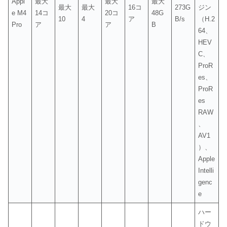
Appl
最大
最大
最大
最大
最大
16コ
273G
ジン
e M4
14コ
20コ
48G
10
4
ア
B/s
（H.2
Pro
ア
ア
B
64、
HEV
C、
ProR
es、
ProR
es
RAW
、
AV1
）、
Apple
Intelli
genc
e
ハー
ドウ