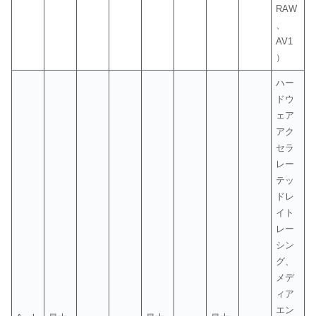
RAW
、
AV1
）
ハー
ドウ
ェア
アク
セラ
レー
テッ
ドレ
イト
レー
シン
グ、
メデ
ィア
エン