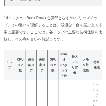
14インチMacBook Proの 心臓部となるM4シリーズチッ
プ。その違いを理解することは、最適な一台を選ぶ上で非
常に重要です。ここでは、各チップの主要な技術仕様を比
較し、その意味合いを解説します 。
Neur
最大
CPU
高性
高効
GPU
al
メモ
チッ
メモ
特筆
コア
能コ
率コ
コア
Engi
リ帯
プ
リ容
機能
数
ア
ア
数
neコ
域幅
量
ア数
ハー
ドウ
ェア
アク