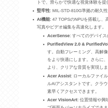
トで、滑らかで快適な視覚体験を
堅牢性
: MIL-STD-810G準拠
AI機能
: 47 TOPSのNPUを搭
写真やビデオ編集を高速化します。
AcerSense
: すべてのデバイ
PurifiedView 2.0 & PurifiedVo
す。自動フレーミング、高解
をより快適にします。さらに、
より、クリアな音質を実現し
Acer Assist
: ローカルファ
ルAIアシスタントです。クラ
素早くアクセスできます。
Acer VisionArt
: 位置情報や
プ画面をパーソナライズでき