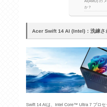
AI(AMD) 
か？
Acer Swift 14 AI (Int
Swift 14 AIは、Intel Core™ U