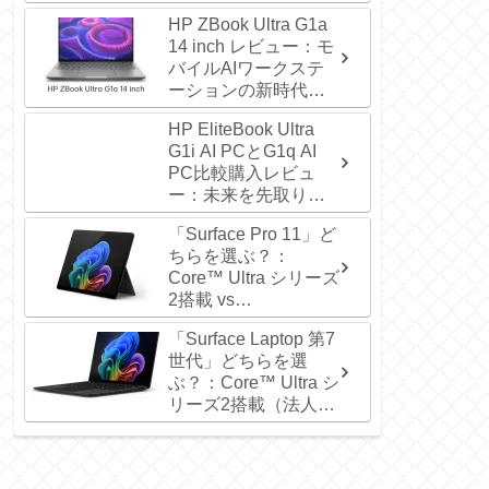
な一台は？
HP ZBook Ultra G1a
14 inch レビュー：モ
バイルAIワークステ
ーションの新時代を
切り拓く！
HP EliteBook Ultra
G1i AI PCとG1q AI
PC比較購入レビュ
ー：未来を先取りす
る一台を選ぼう！
「Surface Pro 11」ど
ちらを選ぶ？：
Core™ Ultra シリーズ
2搭載 vs
Snapdragon® X Elite
「Surface Laptop 第7
世代」どちらを選
ぶ？：Core™ Ultra シ
リーズ2搭載（法人向
け） vs Snapdragon®
X Elite（個人向け）