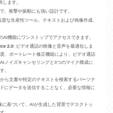
提供します。
の耐久性で、衝撃や振動にも強い設計です。
載し、高度な生産性ツール、テキストおよび画像作成、
スのAI機能にワンストップでアクセスできます。
ice 2.0
: ビデオ通話の映像と音声を最適化しま
像度、ポートレート修正機能により、ビデオ通話
AIノイズキャンセリングと3つのマイク構成に
ます。
イルから文書や特定のテキストを検索するパーソナ
ウドにデータを送信することなく、必要な情報に
興味に基づいて、AIが生成した背景でデスクトッ
ます。