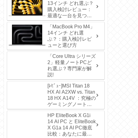
13インチ どれ選ぶ？
購入検討レビュー：
最適な一台を見つけ
よう
「MacBook Pro M4」
14インチ どれ選
ぶ？：購入検討レビ
ューと選び方
「Core Ultra シリーズ
2」軽量ノートPCど
れ選ぶ？専門家が解
説!
[ﾚﾋﾞｭｰ]MSI Titan 18
HX AI A2XW vs. Titan
18 HX A14V ：究極の
ゲーミングノート
PC、購入を検討する
HP EliteBook X G1i
なら徹底比較レビュ
14 AI PC と EliteBook
ー！
X G1a 14 AI PC徹底
比較：あなたに最適