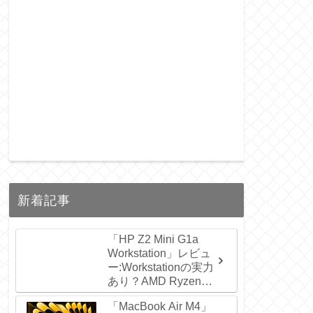
新着記事
「HP Z2 Mini G1a
Workstation」レビュ
ー:Workstationの実力
あり？AMD Ryzen™
AI Max PRO CPUの
「MacBook Air M4」
選び方