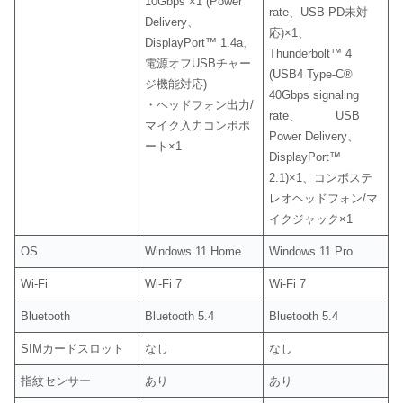
10Gbps ×1 (Power
rate、USB PD未対
Delivery、
応)×1、
DisplayPort™ 1.4a、
Thunderbolt™ 4
電源オフUSBチャー
(USB4 Type-C®
ジ機能対応)
40Gbps signaling
・ヘッドフォン出力/
rate、 USB
マイク入力コンボポ
Power Delivery、
ート×1
DisplayPort™
2.1)×1、コンボステ
レオヘッドフォン/マ
イクジャック×1
OS
Windows 11 Home
Windows 11 Pro
Wi-Fi
Wi-Fi 7
Wi-Fi 7
Bluetooth
Bluetooth 5.4
Bluetooth 5.4
SIMカードスロット
なし
なし
指紋センサー
あり
あり