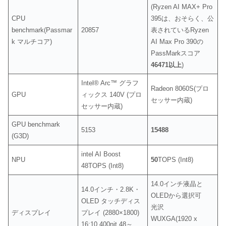
(Ryzen AI MAX+ Pro
CPU
395は、おそらく、公
benchmark(Passmar
20857
表されているRyzen
k マルチコア)
AI Max Pro 390の
PassMarkスコア
46471以上
)
Intel® Arc™ グラフ
Radeon 8060S(プロ
GPU
ィックス 140V (プロ
セッサー内蔵)
セッサー内蔵)
GPU benchmark
5153
15488
(G3D)
intel AI Boost
NPU
50
TOPS (Int8)
48TOPS (Int8)
14.0インチ液晶と
14.0インチ・2.8K・
OLEDから選択可
OLED タッチディス
光沢
ディスプレイ
プレイ (2880×1800)
WUXGA(1920 x
16:10 400nit 48～