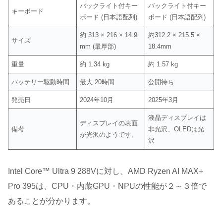
バックライト付キー
バックライト付キー
キーボード
ボード (日本語配列)
ボード (日本語配列)
約 313 × 216 × 14.9
約312.2 × 215.5 ×
サイズ
mm (最厚部)
18.4mm
重量
約 1.34 kg
約 1.57 kg
バッテリー駆動時間
最大 20時間
公開待ち
発売日
2024年10月
2025年3月
液晶ディスプレイは
ディスプレイの表面
備考
非光沢、OLEDは光
が光沢のようです。
沢
Intel Core™ Ultra 9 288Vに対し、AMD Ryzen AI MAX+
Pro 395は、CPU・内蔵GPU・NPUの性能が２～３倍で
あることが分かります。