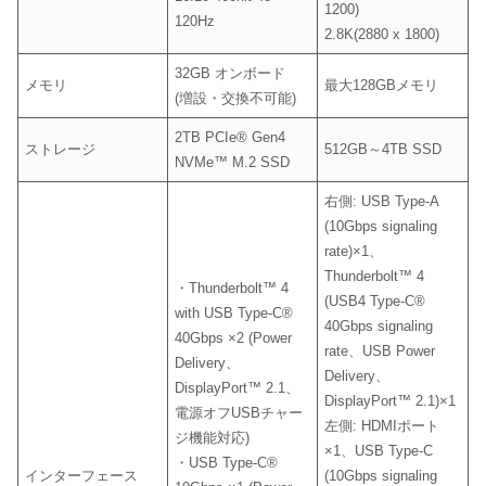
1200)
120Hz
2.8K(2880 x 1800)
32GB オンボード
メモリ
最大128GBメモリ
(増設・交換不可能)
2TB PCIe® Gen4
ストレージ
512GB～4TB SSD
NVMe™ M.2 SSD
右側: USB Type-A
(10Gbps signaling
rate)×1、
Thunderbolt™ 4
・Thunderbolt™ 4
(USB4 Type-C®
with USB Type-C®
40Gbps signaling
40Gbps ×2 (Power
rate、USB Power
Delivery、
Delivery、
DisplayPort™ 2.1、
DisplayPort™ 2.1)×1
電源オフUSBチャー
左側: HDMIポート
ジ機能対応)
×1、USB Type-C
・USB Type-C®
インターフェース
(10Gbps signaling