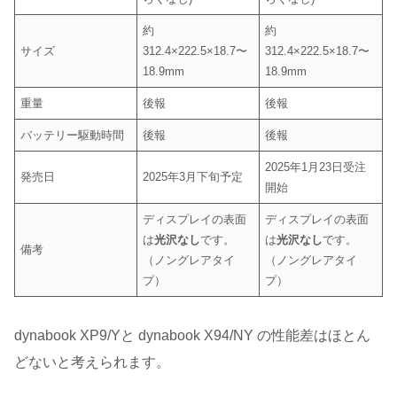
約
約
サイズ
312.4×222.5×18.7〜
312.4×222.5×18.7〜
18.9mm
18.9mm
重量
後報
後報
バッテリー駆動時間
後報
後報
2025年1月23日受注
発売日
2025年3月下旬予定
開始
ディスプレイの表面
ディスプレイの表面
は
光沢なし
です。
は
光沢なし
です。
備考
（ノングレアタイ
（ノングレアタイ
プ）
プ）
dynabook XP9/Yと dynabook X94/NY の性能差はほとん
どないと考えられます。