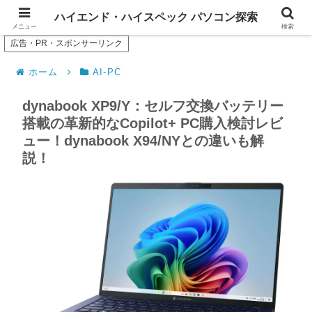
--- Search of high-spec or high-end PC ---
ハイエンド・ハイスペック パソコン探索
メニュー
検索
広告・PR・スポンサーリンク
ホーム
AI-PC
dynabook XP9/Y：セルフ交換バッテリー
搭載の革新的なCopilot+ PC購入検討レビ
ュー！dynabook X94/NYとの違いも解
説！