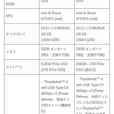
5153
5153
(G3D)
intel AI Boost
intel AI Boost
NPU
47TOPS (Int8)
47TOPS (Int8)
14.0インチWUXGA
14.0インチWUXGA
ディスプレイ
(16:10)
(16:10)
(1920×1200)
(1920×1200)
32GB オンボード
32GB オンボード
メモリ
(増設・交換不可能)
(増設・交換不可能)
512GB PCIe SSD
256GB～1TB PCIe
ストレージ
[1TB PCIe SSD]
SSD (選択式)
・Thunderbolt™ 4
・Thunderbolt™ 4
with USB Type-C®
with USB Type-C®
40Gbps ×2 (Power
40Gbps ×2 (Power
Delivery、外部ディス
Delivery、電源オフ
プレイ出力対応(おそ
USBチャージ機能対
らくDisplayPort™
応)