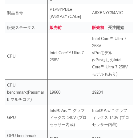
P1P9YPBL
■
製品番号
A6XBNYC94A1C
[W6XPZY7CAL■]
販売ステータス
販売前
販売前
受注開始
Intel Core™ Ultra 7
268V
Intel Core™ Ultra 7
vProモデル
CPU
258V
(vProなしのIntel
Core™ Ultra 7 258V
モデルもあり)
CPU
benchmark(Passmar
19660
19204
k マルチコア)
Intel® Arc™ グラフ
Intel® Arc™ グラフ
GPU
ィックス 140V (プロ
ィックス 140V (プロ
セッサー内蔵)
セッサー内蔵)
GPU benchmark