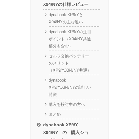
X94/NYの仕様レビュー
dynabook XP9/Yと
X94/NYの主な違い
dynabook XP9/Yの注目
ポイント（X94/NY共通
部分も含む）
セルフ交換バッテリー
のメリット
（XP9/Y,X94/NY共通）
dynabook
XP9/Y,X94/NYの詳しい
特徴
購入を検討中の方へ
まとめ
dynabook XP9/Y,
X94/NY の 購入ショ