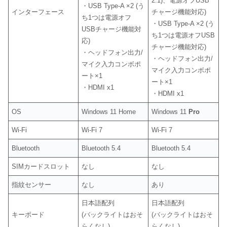
2.1)、電源オフUSB
・USB Type-A ×2 (う
インターフェース
チャージ機能対応)
ち1つは電源オフ
・USB Type-A ×2 (う
USBチャージ機能対
ち1つは電源オフUSB
応)
チャージ機能対応)
・ヘッドフォン出力/
・ヘッドフォン出力/
マイク入力コンボポ
マイク入力コンボポ
ート×1
ート×1
・HDMI x1
・HDMI x1
OS
Windows 11 Home
Windows 11
Pro
Wi-Fi
Wi-Fi 7
Wi-Fi 7
Bluetooth
Bluetooth 5.4
Bluetooth 5.4
SIMカードスロット
なし
なし
指紋センサー
なし
あり
日本語配列
日本語配列
キーボード
(バックライトはおそ
(バックライトはおそ
らくなし)
らくなし)