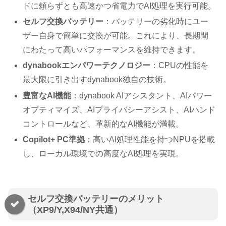
ドに頼らずとも高速かつ省電力でAI処理を実行可能。
セルフ交換バッテリー
：バッテリーの劣化時にユー
ザー自身で簡単に交換が可能。これにより、長期間
にわたって高いパフォーマンスを維持できます。
dynabookエンパワーテクノロジー
：CPUの性能を
最大限に引き出すdynabook独自の技術。
豊富なAI機能
：dynabook AIアシスタント、AIパワー
オプティマイズ、AIプライバシーアシスト、AIハンド
コントロールなど、革新的なAI機能が満載。
Copilot+ PC準拠
：高いAI処理性能を持つNPUを搭載
し、ローカル環境での高度なAI処理を実現。
セルフ交換バッテリーのメリット
（XP9/Y,X94/NY共通）